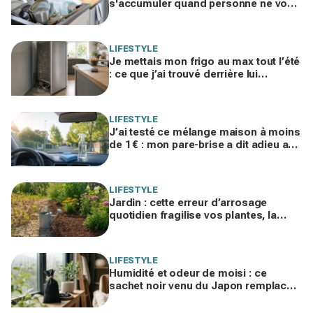
s'accumuler quand personne ne vous
voit, les psys le confirment : voilà ce
que ça révèle
LIFESTYLE
Je mettais mon frigo au max tout l’été
: ce que j’ai trouvé derrière lui
expliquait ma facture d’électricité
folle
LIFESTYLE
J’ai testé ce mélange maison à moins
de 1 € : mon pare-brise a dit adieu aux
traces, finis les sprays auto chers
LIFESTYLE
Jardin : cette erreur d’arrosage
quotidien fragilise vos plantes, la
règle des 3 jours change tout en
pleine canicule
LIFESTYLE
Humidité et odeur de moisi : ce
sachet noir venu du Japon remplace
votre déshumidificateur sans
consommer un watt