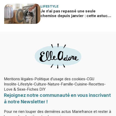
LIFESTYLE
Je n’ai pas repassé une seule
chemise depuis janvier : cette astuce
avec le sèche-linge tient en 15
minutes
Mentions légales
Politique d’usage des cookies
CGU
Insolite
Lifestyle
Culture
Nature
Famille
Cuisine
Recettes
Love & Sexe
Fiches DIY
Rejoignez notre communauté en vous inscrivant
à notre Newsletter !
Pour ne rien louper des dernières actus Mariefrance et rester à