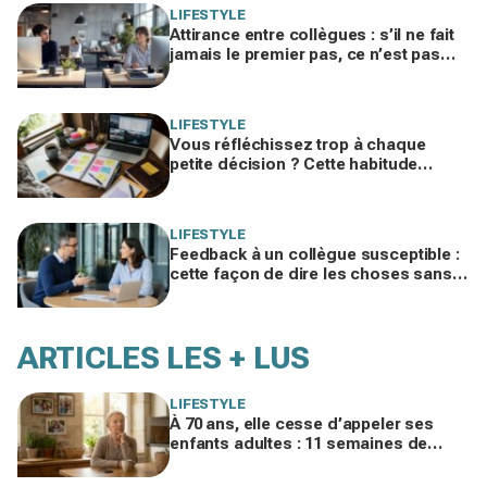
LIFESTYLE
Attirance entre collègues : s’il ne fait
jamais le premier pas, ce n’est pas
par timidité mais pour une raison
taboue
LIFESTYLE
Vous réfléchissez trop à chaque
petite décision ? Cette habitude
cachée pourrait plomber toute votre
vie
LIFESTYLE
Feedback à un collègue susceptible :
cette façon de dire les choses sans
te trahir ni la briser change tout
ARTICLES LES + LUS
LIFESTYLE
À 70 ans, elle cesse d’appeler ses
enfants adultes : 11 semaines de
silence et une leçon brutale sur les
familles modernes