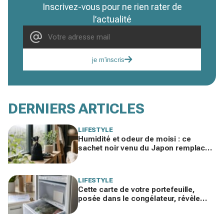
Inscrivez-vous pour ne rien rater de
l’actualité
je m'inscris
DERNIERS ARTICLES
LIFESTYLE
Humidité et odeur de moisi : ce
sachet noir venu du Japon remplace
votre déshumidificateur sans
consommer un watt
LIFESTYLE
Cette carte de votre portefeuille,
posée dans le congélateur, révèle
pourquoi votre facture d’électricité
grimpe