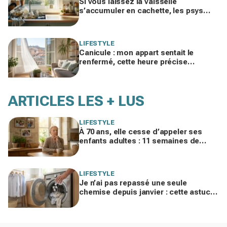
Si vous laissez la vaisselle
s’accumuler en cachette, les psys
mettent en garde sur ce que ça révèle
de vous
LIFESTYLE
Canicule : mon appart sentait le
renfermé, cette heure précise
d'aération l'a rendu frais toute la
journée
ARTICLES LES + LUS
LIFESTYLE
À 70 ans, elle cesse d’appeler ses
enfants adultes : 11 semaines de
silence et une leçon brutale sur les
familles modernes
LIFESTYLE
Je n’ai pas repassé une seule
chemise depuis janvier : cette astuce
avec le sèche-linge tient en 15
minutes