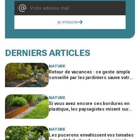
je m'inscris
DERNIERS ARTICLES
NATURE
Retour de vacances : ce geste simple
conseillé par les jardiniers sauve votre
potager desséché
NATURE
Si vous avez encore ces bordures en
plastique, les paysagistes misent sur
ce métal des wagons qui tient 10 ans
NATURE
Les pucerons envahissent vos tomates