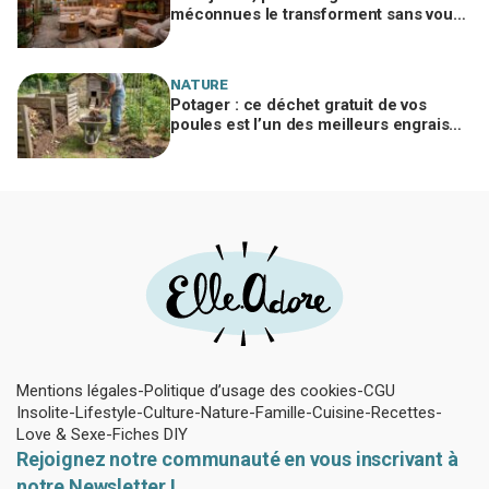
méconnues le transforment sans vous
ruiner, à condition d’éviter cette erreur
NATURE
Potager : ce déchet gratuit de vos
poules est l’un des meilleurs engrais
naturels, mais mal utilisé il brûle vos
plantes
Mentions légales
Politique d’usage des cookies
CGU
Insolite
Lifestyle
Culture
Nature
Famille
Cuisine
Recettes
Love & Sexe
Fiches DIY
Rejoignez notre communauté en vous inscrivant à
notre Newsletter !