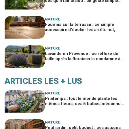
dès qu'il fait chaud : ce geste simple
avec un ingrédient de cuisine les
stoppe net
NATURE
Fourmis sur la terrasse : ce simple
accessoire d'écolier les arrête net,
sans un gramme de produit chimique
NATURE
Lavande en Provence : ce réflexe de
taille après la floraison la condamne à
sécher, le geste à adopter d'urgence
ARTICLES LES + LUS
NATURE
Printemps : tout le monde plante les
mêmes fleurs, ces 5 bulbes méconnus
à planter in extremis vont changer votre
jardin
NATURE
Petit jardin, petit budget : ces astuces