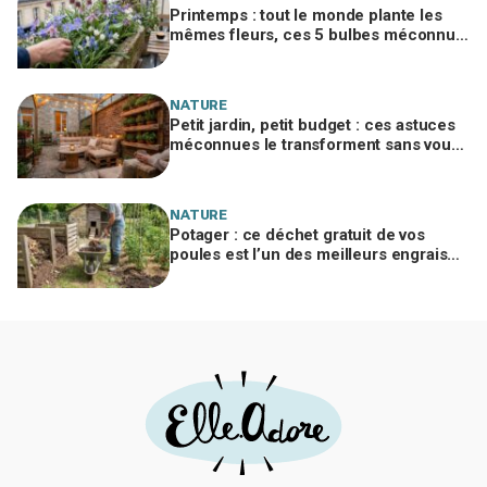
Printemps : tout le monde plante les
mêmes fleurs, ces 5 bulbes méconnus
à planter in extremis vont changer votre
jardin
NATURE
Petit jardin, petit budget : ces astuces
méconnues le transforment sans vous
ruiner, à condition d’éviter cette erreur
NATURE
Potager : ce déchet gratuit de vos
poules est l’un des meilleurs engrais
naturels, mais mal utilisé il brûle vos
plantes