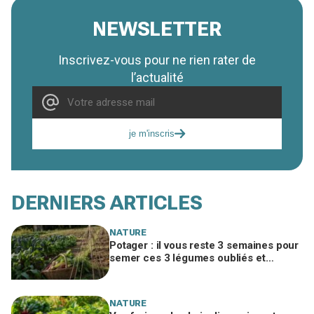
NEWSLETTER
Inscrivez-vous pour ne rien rater de
l’actualité
je m'inscris
DERNIERS ARTICLES
NATURE
Potager : il vous reste 3 semaines pour
semer ces 3 légumes oubliés et
récolter quand vos voisins auront tout
arraché
NATURE