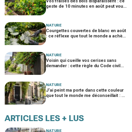
Vos fraises des bois disparaissent : ce
geste de 10 minutes en août peut vous
en donner trois fois plus l’an prochain
NATURE
Courgettes couvertes de blanc en août
: ce réflexe que tout le monde a achève
vos plants au lieu de les sauver
NATURE
Voisin qui cueille vos cerises sans
demander : cette règle du Code civil
peut vous coûter très cher
NATURE
J’ai peint ma porte dans cette couleur
que tout le monde me déconseillait : six
mois plus tard, toute la rue l’a copiée
ARTICLES LES + LUS
NATURE