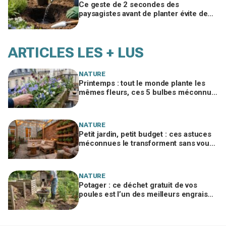
Ce geste de 2 secondes des
paysagistes avant de planter évite de
perdre la moitié de vos plantes au
jardin
ARTICLES LES + LUS
NATURE
Printemps : tout le monde plante les
mêmes fleurs, ces 5 bulbes méconnus
à planter in extremis vont changer votre
jardin
NATURE
Petit jardin, petit budget : ces astuces
méconnues le transforment sans vous
ruiner, à condition d’éviter cette erreur
NATURE
Potager : ce déchet gratuit de vos
poules est l’un des meilleurs engrais
naturels, mais mal utilisé il brûle vos
plantes