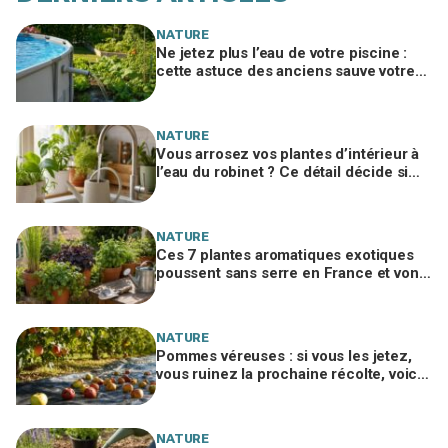
NATURE
Ne jetez plus l’eau de votre piscine :
cette astuce des anciens sauve votre
potager et vous évite une amende
salée
NATURE
Vous arrosez vos plantes d’intérieur à
l’eau du robinet ? Ce détail décide si
c’est une bonne idée
NATURE
Ces 7 plantes aromatiques exotiques
poussent sans serre en France et vont
tout changer dans votre cuisine
NATURE
Pommes véreuses : si vous les jetez,
vous ruinez la prochaine récolte, voici
le geste méconnu des arboriculteurs
NATURE