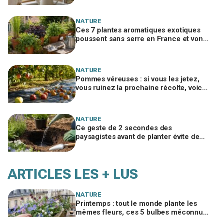
NATURE
Ces 7 plantes aromatiques exotiques
poussent sans serre en France et vont
tout changer dans votre cuisine
NATURE
Pommes véreuses : si vous les jetez,
vous ruinez la prochaine récolte, voici
le geste méconnu des arboriculteurs
NATURE
Ce geste de 2 secondes des
paysagistes avant de planter évite de
perdre la moitié de vos plantes au
jardin
ARTICLES LES + LUS
NATURE
Printemps : tout le monde plante les
mêmes fleurs, ces 5 bulbes méconnus