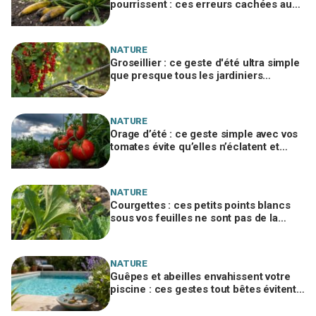
pourrissent : ces erreurs cachées au
potager à corriger vite pour sauver vos
récoltes
NATURE
Groseillier : ce geste d'été ultra simple
que presque tous les jardiniers
oublient et qui décuple la récolte
NATURE
Orage d’été : ce geste simple avec vos
tomates évite qu’elles n’éclatent et
protège toute votre récolte du potager
NATURE
Courgettes : ces petits points blancs
sous vos feuilles ne sont pas de la
poussière et peuvent tuer les plants
NATURE
Guêpes et abeilles envahissent votre
piscine : ces gestes tout bêtes évitent
piqûres et insecticides tout l’été