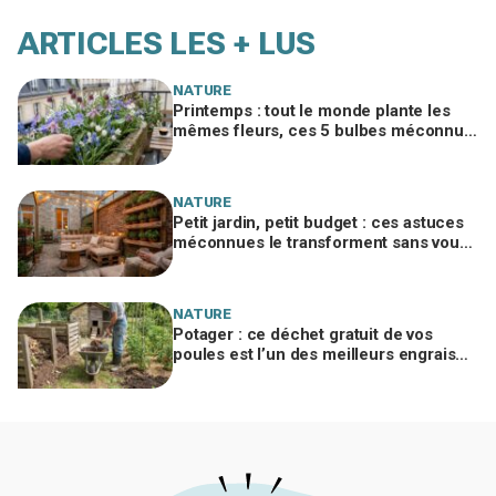
ARTICLES LES + LUS
NATURE
Printemps : tout le monde plante les
mêmes fleurs, ces 5 bulbes méconnus
à planter in extremis vont changer votre
jardin
NATURE
Petit jardin, petit budget : ces astuces
méconnues le transforment sans vous
ruiner, à condition d’éviter cette erreur
NATURE
Potager : ce déchet gratuit de vos
poules est l’un des meilleurs engrais
naturels, mais mal utilisé il brûle vos
plantes