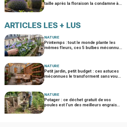
taille après la floraison la condamne à
sécher, le geste à adopter d'urgence
ARTICLES LES + LUS
NATURE
Printemps : tout le monde plante les
mêmes fleurs, ces 5 bulbes méconnus
à planter in extremis vont changer votre
jardin
NATURE
Petit jardin, petit budget : ces astuces
méconnues le transforment sans vous
ruiner, à condition d’éviter cette erreur
NATURE
Potager : ce déchet gratuit de vos
poules est l’un des meilleurs engrais
naturels, mais mal utilisé il brûle vos
plantes