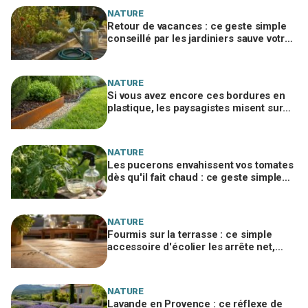
NATURE
Retour de vacances : ce geste simple
conseillé par les jardiniers sauve votre
potager desséché
NATURE
Si vous avez encore ces bordures en
plastique, les paysagistes misent sur
ce métal des wagons qui tient 10 ans
NATURE
Les pucerons envahissent vos tomates
dès qu'il fait chaud : ce geste simple
avec un ingrédient de cuisine les
stoppe net
NATURE
Fourmis sur la terrasse : ce simple
accessoire d'écolier les arrête net,
sans un gramme de produit chimique
NATURE
Lavande en Provence : ce réflexe de