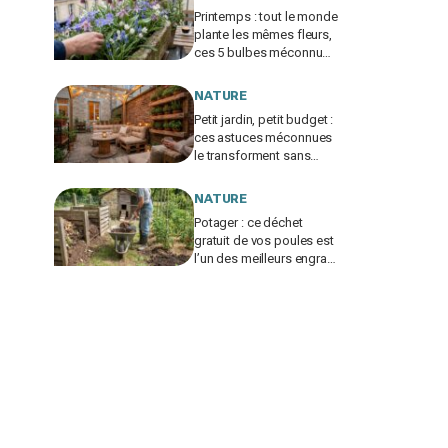
Printemps : tout le monde
plante les mêmes fleurs,
ces 5 bulbes méconnus
à planter in extremis vont
changer votre jardin
NATURE
Petit jardin, petit budget :
ces astuces méconnues
le transforment sans
vous ruiner, à condition
d’éviter cette erreur
NATURE
Potager : ce déchet
gratuit de vos poules est
l’un des meilleurs engrais
naturels, mais mal utilisé
il brûle vos plantes