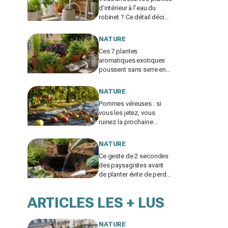
d’intérieur à l’eau du
robinet ? Ce détail décide
si c’est une bonne idée
NATURE
Ces 7 plantes
aromatiques exotiques
poussent sans serre en
France et vont tout
changer dans votre
NATURE
cuisine
Pommes véreuses : si
vous les jetez, vous
ruinez la prochaine
récolte, voici le geste
méconnu des
NATURE
arboriculteurs
Ce geste de 2 secondes
des paysagistes avant
de planter évite de perdre
la moitié de vos plantes
au jardin
ARTICLES LES + LUS
NATURE