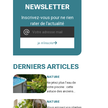
NEWSLETTER
Inscrivez-vous pour ne rien
rater de l’actualité
je m'inscris
DERNIERS ARTICLES
NATURE
Ne jetez plus l’eau de
votre piscine : cette
astuce des anciens
sauve votre potager et
vous évite une amende
NATURE
salée
Vous arrosez vos plantes