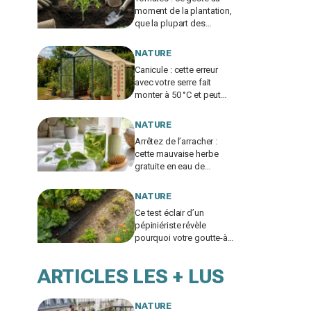
moment de la plantation,
que la plupart des
jardiniers oublient,
accélère vos récoltes
NATURE
Canicule : cette erreur
avec votre serre fait
monter à 50 °C et peut
ruiner toutes vos tomates
NATURE
Arrêtez de l’arracher :
cette mauvaise herbe
gratuite en eau de
rinçage change des
cheveux ternes en
NATURE
crinière
Ce test éclair d’un
pépiniériste révèle
pourquoi votre goutte-à-
goutte n’arrose jamais le
fond du potager
ARTICLES LES + LUS
NATURE