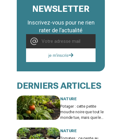
NEWSLETTER
Inscrivez-vous pour ne rien
rater de l’actualité
je m'inscris
DERNIERS ARTICLES
NATURE
Potager : cette petite
mouche noire que tout le
monde tue, mais que les
vieux maraîchers laissent
travailler tout l’été
NATURE
Tomates : ce geste au