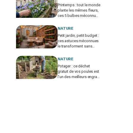
Printemps : tout le monde
plante les mêmes fleurs,
ces 5 bulbes méconnus
à planter in extremis vont
changer votre jardin
NATURE
Petit jardin, petit budget :
ces astuces méconnues
le transforment sans
vous ruiner, à condition
d’éviter cette erreur
NATURE
Potager : ce déchet
gratuit de vos poules est
l’un des meilleurs engrais
naturels, mais mal utilisé
il brûle vos plantes