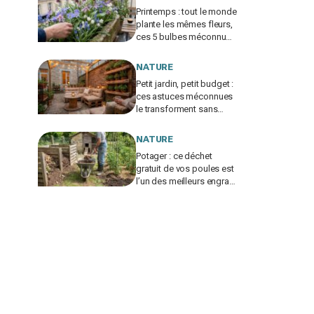
Printemps : tout le monde
plante les mêmes fleurs,
ces 5 bulbes méconnus
à planter in extremis vont
changer votre jardin
NATURE
Petit jardin, petit budget :
ces astuces méconnues
le transforment sans
vous ruiner, à condition
d’éviter cette erreur
NATURE
Potager : ce déchet
gratuit de vos poules est
l’un des meilleurs engrais
naturels, mais mal utilisé
il brûle vos plantes