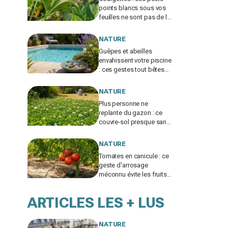
points blancs sous vos
feuilles ne sont pas de la
poussière et peuvent tuer
les plants
NATURE
Guêpes et abeilles
envahissent votre piscine
: ces gestes tout bêtes
évitent piqûres et
insecticides tout l’été
NATURE
Plus personne ne
replante du gazon : ce
couvre-sol presque sans
eau supporte la canicule
et envahit les jardins
NATURE
Tomates en canicule : ce
geste d'arrosage
méconnu évite les fruits
fades tout en
consommant deux fois
ARTICLES LES + LUS
moins d'eau
NATURE