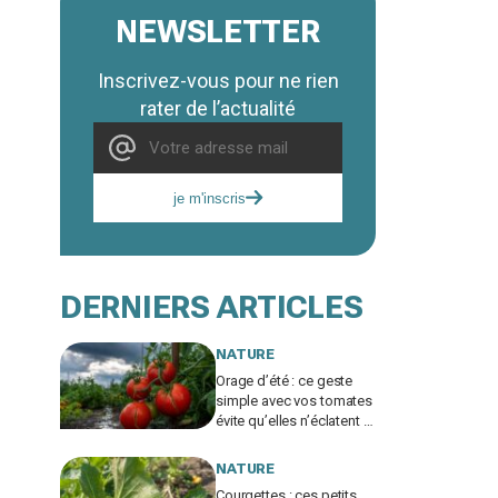
NEWSLETTER
Inscrivez-vous pour ne rien
rater de l’actualité
je m'inscris
DERNIERS ARTICLES
NATURE
Orage d’été : ce geste
simple avec vos tomates
évite qu’elles n’éclatent et
protège toute votre
récolte du potager
NATURE
Courgettes : ces petits