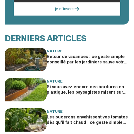
je m'inscris
DERNIERS ARTICLES
NATURE
Retour de vacances : ce geste simple
conseillé par les jardiniers sauve votre
potager desséché
NATURE
Si vous avez encore ces bordures en
plastique, les paysagistes misent sur
ce métal des wagons qui tient 10 ans
NATURE
Les pucerons envahissent vos tomates
dès qu'il fait chaud : ce geste simple
avec un ingrédient de cuisine les
stoppe net