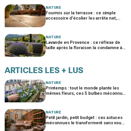
NATURE
Fourmis sur la terrasse : ce simple
accessoire d'écolier les arrête net,
sans un gramme de produit chimique
NATURE
Lavande en Provence : ce réflexe de
taille après la floraison la condamne à
sécher, le geste à adopter d'urgence
ARTICLES LES + LUS
NATURE
Printemps : tout le monde plante les
mêmes fleurs, ces 5 bulbes méconnus
à planter in extremis vont changer votre
jardin
NATURE
Petit jardin, petit budget : ces astuces
méconnues le transforment sans vous
ruiner, à condition d’éviter cette erreur