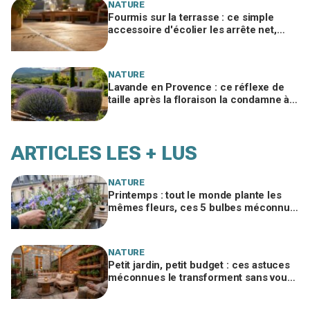
NATURE
Fourmis sur la terrasse : ce simple
accessoire d'écolier les arrête net,
sans un gramme de produit chimique
NATURE
Lavande en Provence : ce réflexe de
taille après la floraison la condamne à
sécher, le geste à adopter d'urgence
ARTICLES LES + LUS
NATURE
Printemps : tout le monde plante les
mêmes fleurs, ces 5 bulbes méconnus
à planter in extremis vont changer votre
jardin
NATURE
Petit jardin, petit budget : ces astuces
méconnues le transforment sans vous
ruiner, à condition d’éviter cette erreur