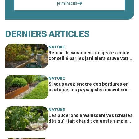
je m'inscris
DERNIERS ARTICLES
NATURE
Retour de vacances : ce geste simple
conseillé par les jardiniers sauve votre
potager desséché
NATURE
Si vous avez encore ces bordures en
plastique, les paysagistes misent sur
ce métal des wagons qui tient 10 ans
NATURE
Les pucerons envahissent vos tomates
dès qu'il fait chaud : ce geste simple
avec un ingrédient de cuisine les
stoppe net