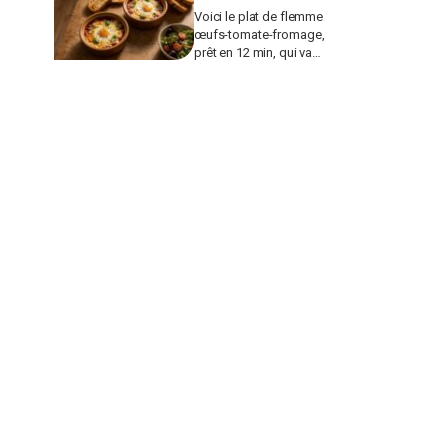
Voici le plat de flemme
œufs-tomate-fromage,
prêt en 12 min, qui va
remplacer vos pâtes au
beurre