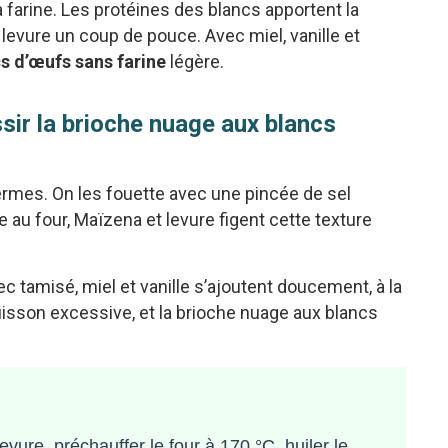
 farine. Les protéines des blancs apportent la
 levure un coup de pouce. Avec miel, vanille et
s d’œufs sans farine
légère.
ir la brioche nuage aux blancs
rmes. On les fouette avec une pincée de sel
e au four, Maïzena et levure figent cette texture
 tamisé, miel et vanille s’ajoutent doucement, à la
isson excessive, et la brioche nuage aux blancs
ure, préchauffer le four à 170 °C, huiler le