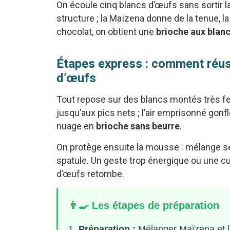
On écoule cinq blancs d’œufs sans sortir la
structure ; la Maïzena donne de la tenue, la
chocolat, on obtient une
brioche aux blanc
Étapes express : comment réuss
d’œufs
Tout repose sur des blancs montés très fe
jusqu’aux pics nets ; l’air emprisonné gonfl
nuage en
brioche sans beurre
.
On protège ensuite la mousse : mélange sec
spatule. Un geste trop énergique ou une cu
d’œufs retombe.
👨‍🍳 Les étapes de préparation
Préparation :
Mélanger Maïzena et lev