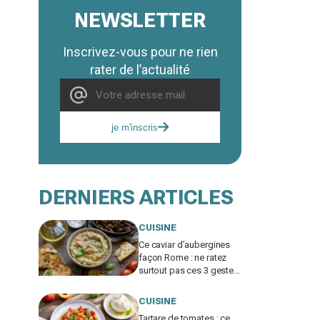
NEWSLETTER
Inscrivez-vous pour ne rien
rater de l’actualité
je m'inscris
DERNIERS ARTICLES
CUISINE
Ce caviar d’aubergines
façon Rome : ne ratez
surtout pas ces 3 gestes
qui bluffent vos invités
CUISINE
Tartare de tomates : ce