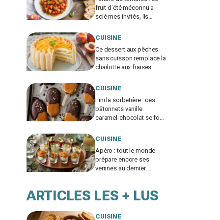
fruit d’été méconnu a
scié mes invités, ils
réclament tous
maintenant la recette
CUISINE
Ce dessert aux pêches
sans cuisson remplace la
charlotte aux fraises :
cette erreur avec les
biscuits le fait s'écrouler
CUISINE
Fini la sorbetière : ces
bâtonnets vanille
caramel-chocolat se font
avec ce simple moule
mais exigent ce geste
CUISINE
crucial
Apéro : tout le monde
prépare encore ses
verrines au dernier
moment, cette méthode
la veille change tout
ARTICLES LES + LUS
CUISINE