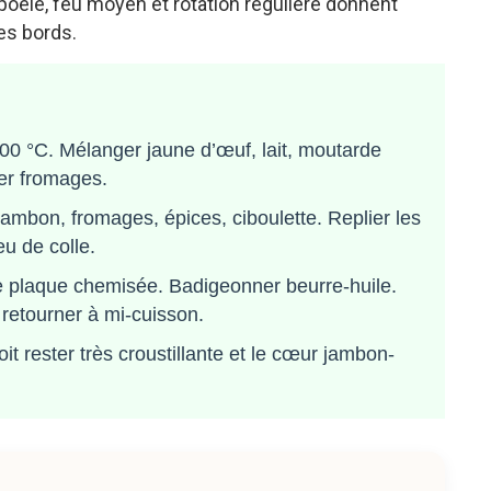
a poêle, feu moyen et rotation régulière donnent
es bords.
200 °C. Mélanger jaune d’œuf, lait, moutarde
er fromages.
ambon, fromages, épices, ciboulette. Replier les
eu de colle.
ne plaque chemisée. Badigeonner beurre-huile.
retourner à mi-cuisson.
oit rester très croustillante et le cœur jambon-