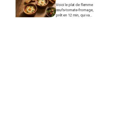
Voici le plat de flemme
œufs-tomate-fromage,
prêt en 12 min, qui va
remplacer vos pâtes au
beurre