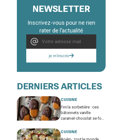
NEWSLETTER
Inscrivez-vous pour ne rien
rater de l’actualité
je m'inscris
DERNIERS ARTICLES
CUISINE
Fini la sorbetière : ces
bâtonnets vanille
caramel-chocolat se font
avec ce simple moule
mais exigent ce geste
CUISINE
crucial
Apéro : tout le monde