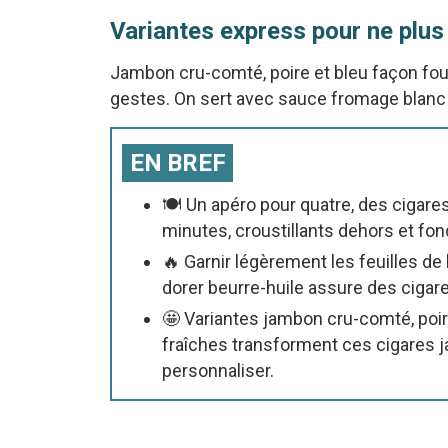
Variantes express pour ne plus
Jambon cru-comté, poire et bleu façon f
gestes. On sert avec sauce fromage blanc c
EN BREF
🍽️ Un apéro pour quatre, des cigar
minutes, croustillants dehors et fo
🔥 Garnir légèrement les feuilles de b
dorer beurre-huile assure des cigar
🤩 Variantes jambon cru-comté, poi
fraîches transforment ces cigares 
personnaliser.