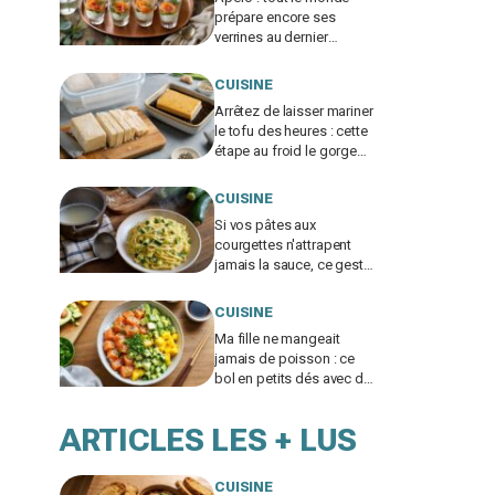
prépare encore ses
verrines au dernier
moment, cette méthode
la veille change tout
CUISINE
Arrêtez de laisser mariner
le tofu des heures : cette
étape au froid le gorge
de sauce en 30 minutes
CUISINE
Si vos pâtes aux
courgettes n'attrapent
jamais la sauce, ce geste
avec cette eau les rend
ultra crémeuses sans
CUISINE
crème
Ma fille ne mangeait
jamais de poisson : ce
bol en petits dés avec de
la mangue a tout changé,
testez-le ce soir
ARTICLES LES + LUS
CUISINE