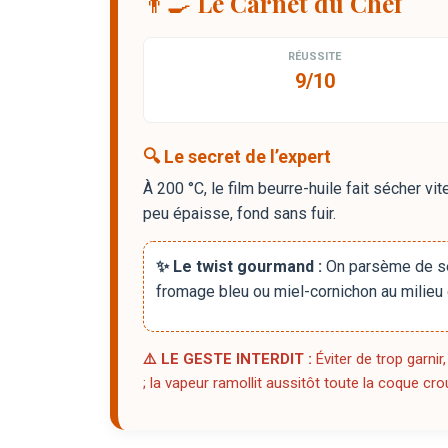
👨‍🍳 Le Carnet du Chef
RÉUSSITE
9/10
🔍 Le secret de l’expert
À 200 °C, le film beurre-huile fait sécher vite
peu épaisse, fond sans fuir.
✨ Le twist gourmand :
On parsème de sé
fromage bleu ou miel-cornichon au milieu 
⚠️ LE GESTE INTERDIT :
Éviter de trop garnir
; la vapeur ramollit aussitôt toute la coque crou