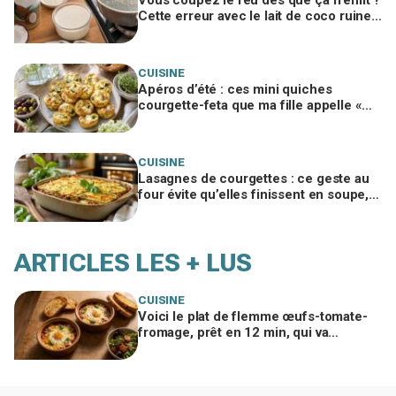
Cette erreur avec le lait de coco ruine
votre panna cotta végétale
CUISINE
Apéros d’été : ces mini quiches
courgette-feta que ma fille appelle «
nuages à la feta », si vous évitez ce
geste
CUISINE
Lasagnes de courgettes : ce geste au
four évite qu’elles finissent en soupe,
ma famille en redemande
ARTICLES LES + LUS
CUISINE
Voici le plat de flemme œufs-tomate-
fromage, prêt en 12 min, qui va
remplacer vos pâtes au beurre