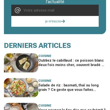
l’actualité
je m'inscris
DERNIERS ARTICLES
CUISINE
Oubliez le cabillaud : ce poisson blanc
deux fois moins cher, souvent bradé en
promo, régale autant
CUISINE
Salade de riz : basmati, thaï ou long
grain ? Ce geste que vous faites
encore ruine tout, un chef me l’a
interdit
CUISINE
Vous coupez le feu dès que ça frémit ?