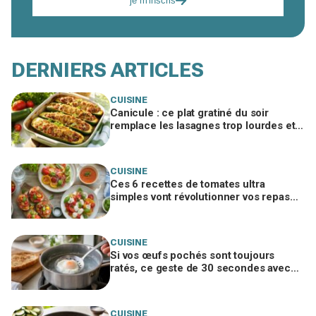
je m'inscris
DERNIERS ARTICLES
CUISINE
Canicule : ce plat gratiné du soir
remplace les lasagnes trop lourdes et
passe même quand personne n'a faim
CUISINE
Ces 6 recettes de tomates ultra
simples vont révolutionner vos repas
d’été, ne passez pas à côté
CUISINE
Si vos œufs pochés sont toujours
ratés, ce geste de 30 secondes avec
un ustensile banal remplace le vortex
CUISINE