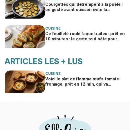
Courgettes qui détrempent à la poêle :
ce geste avant cuisson évite la
catastrophe et donne une croûte dorée
CUISINE
Ce feuilleté roulé façon traiteur prêt en
10 minutes : le geste tout bête pour
bluffer vos invités à l’apéro
ARTICLES LES + LUS
CUISINE
Voici le plat de flemme œufs-tomate-
fromage, prêt en 12 min, qui va
remplacer vos pâtes au beurre