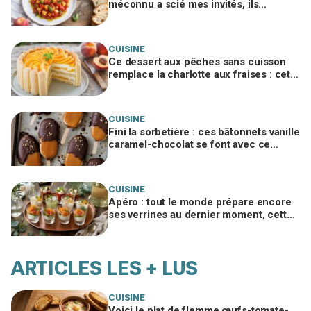
méconnu a scié mes invités, ils
réclament tous maintenant la recette
CUISINE
Ce dessert aux pêches sans cuisson
remplace la charlotte aux fraises : cette
erreur avec les biscuits le fait
s'écrouler
CUISINE
Fini la sorbetière : ces bâtonnets vanille
caramel-chocolat se font avec ce
simple moule mais exigent ce geste
crucial
CUISINE
Apéro : tout le monde prépare encore
ses verrines au dernier moment, cette
méthode la veille change tout
ARTICLES LES + LUS
CUISINE
Voici le plat de flemme œufs-tomate-