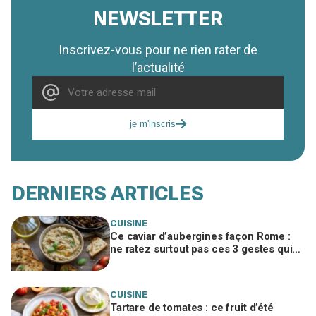
NEWSLETTER
Inscrivez-vous pour ne rien rater de
l’actualité
je m'inscris
DERNIERS ARTICLES
CUISINE
Ce caviar d’aubergines façon Rome :
ne ratez surtout pas ces 3 gestes qui
bluffent vos invités
CUISINE
Tartare de tomates : ce fruit d’été