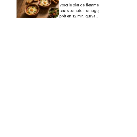
Voici le plat de flemme
œufs-tomate-fromage,
prêt en 12 min, qui va
remplacer vos pâtes au
beurre