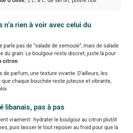
ile d’olive
, 1 c. à c. de sel fin, poivre noir
 n’a rien à voir avec celui du
ne parle pas de “salade de semoule”, mais de salade
 du grain. Le boulgour reste discret, juste là pour
e citron
.
s de parfum, une texture vivante. D’ailleurs, les
ce que chaque bouchée reste juteuse et vibrante,
loi.
 libanais, pas à pas
ent vraiment : hydrater le boulgour au citron plutôt
rbes, puis laisser le tout reposer au froid pour que la