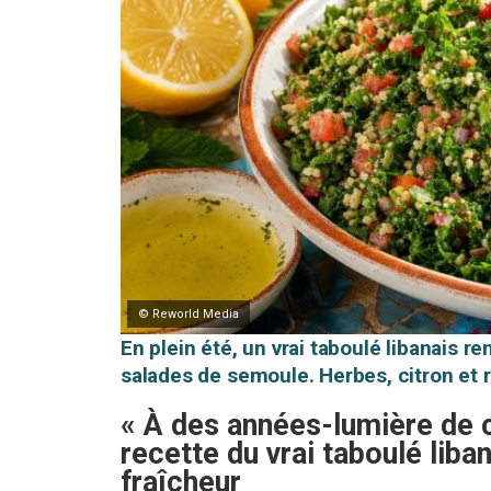
© Reworld Media
En plein été, un vrai taboulé libanais 
salades de semoule. Herbes, citron et re
« À des années-lumière de c
recette du vrai taboulé liba
fraîcheur