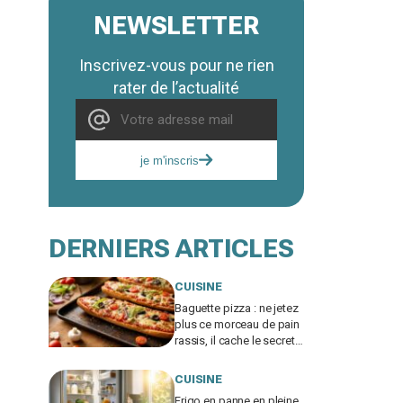
NEWSLETTER
Inscrivez-vous pour ne rien
rater de l’actualité
je m'inscris
DERNIERS ARTICLES
CUISINE
Baguette pizza : ne jetez
plus ce morceau de pain
rassis, il cache le secret
d'une base ultra
croustillante
CUISINE
Frigo en panne en pleine