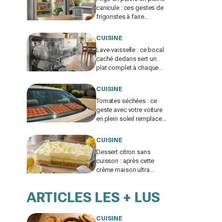
canicule : ces gestes de
frigoristes à faire
absolument dans les 4 h
(et celui à bannir)
CUISINE
Lave-vaisselle : ce bocal
caché dedans sert un
plat complet à chaque
lavage si vous évitez
cette erreur
CUISINE
Tomates séchées : ce
geste avec votre voiture
en plein soleil remplace
un déshydrateur, sauf si
vous faites cette erreur
CUISINE
Dessert citron sans
cuisson : après cette
crème maison ultra
fondante, je n’achète
plus jamais de pudding
ARTICLES LES + LUS
en sachet
CUISINE