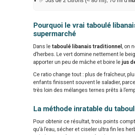
✅ Jus de 2 citrons (≈ 80 ml), 70 ml d’
hu
Pourquoi le vrai taboulé libanais
supermarché
Dans le
taboulé libanais traditionnel
, on 
d’herbes. Le vert domine nettement le beige
apporter un peu de mâche et boire le
jus d
Ce ratio change tout : plus de fraîcheur, plu
enfants finissent souvent le saladier, par
très loin des mélanges ternes prêts à l’emp
La méthode inratable du taboulé
Pour obtenir ce résultat, trois points compt
qu’à l’eau, sécher et ciseler ultra fin les he