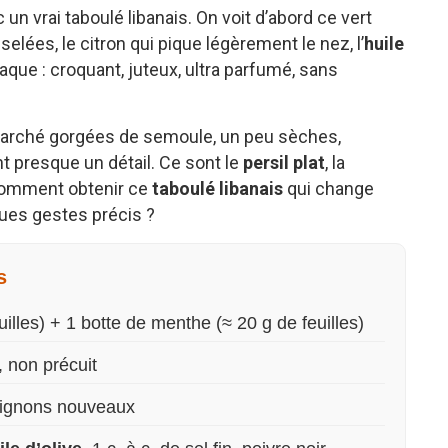
c un vrai taboulé libanais. On voit d’abord ce vert
elées, le citron qui pique légèrement le nez, l’
huile
laque : croquant, juteux, ultra parfumé, sans
marché gorgées de semoule, un peu sèches,
t presque un détail. Ce sont le
persil plat
, la
 Comment obtenir ce
taboulé libanais
qui change
ques gestes précis ?
s
illes) + 1 botte de menthe (≈ 20 g de feuilles)
, non précuit
oignons nouveaux