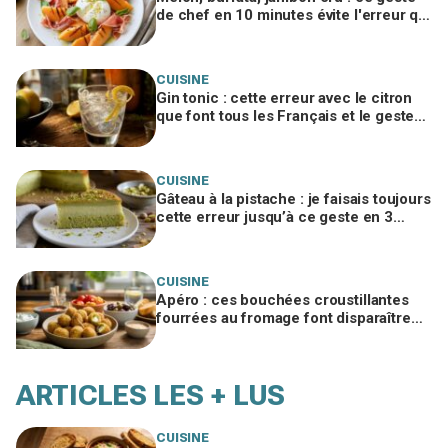
de chef en 10 minutes évite l'erreur qui
gâche tout et en fait un plat de resto
CUISINE
Gin tonic : cette erreur avec le citron
que font tous les Français et le geste
de barman qui change tout
CUISINE
Gâteau à la pistache : je faisais toujours
cette erreur jusqu’à ce geste en 3
temps qui change tout
CUISINE
Apéro : ces bouchées croustillantes
fourrées au fromage font disparaître
les chips, à tester vite
ARTICLES LES + LUS
CUISINE