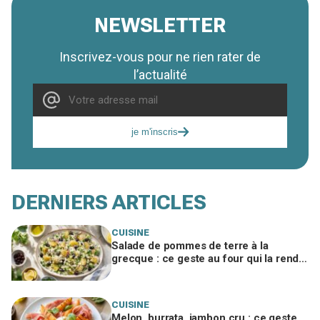
NEWSLETTER
Inscrivez-vous pour ne rien rater de
l’actualité
je m'inscris
DERNIERS ARTICLES
CUISINE
Salade de pommes de terre à la
grecque : ce geste au four qui la rend
irrésistible et fait exploser les
demandes de rab
CUISINE
Melon, burrata, jambon cru : ce geste