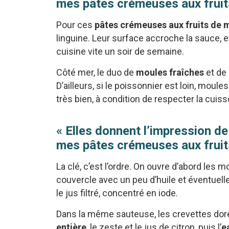
mes pâtes crémeuses aux fruits
Pour ces
pâtes crémeuses aux fruits de 
linguine. Leur surface accroche la sauce, et
cuisine vite un soir de semaine.
Côté mer, le duo de
moules fraîches
et de 
D’ailleurs, si le poissonnier est loin, mou
très bien, à condition de respecter la cuis
« Elles donnent l’impression de
mes pâtes crémeuses aux fruits
La clé, c’est l’ordre. On ouvre d’abord les 
couvercle avec un peu d’huile et éventuelle
le jus filtré, concentré en iode.
Dans la même sauteuse, les crevettes dorent
entière
, le zeste et le jus de citron, puis l’
e