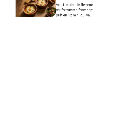
Voici le plat de flemme
œufs-tomate-fromage,
prêt en 12 min, qui va
remplacer vos pâtes au
beurre