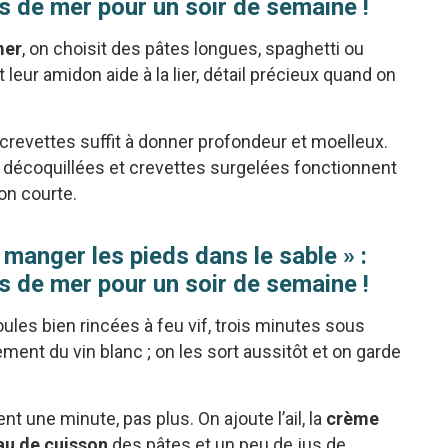
 de mer pour un soir de semaine !
mer
, on choisit des pâtes longues, spaghetti ou
 leur amidon aide à la lier, détail précieux quand on
crevettes suffit à donner profondeur et moelleux.
les décoquillées et crevettes surgelées fonctionnent
son courte.
 manger les pieds dans le sable » :
 de mer pour un soir de semaine !
moules bien rincées à feu vif, trois minutes sous
ment du vin blanc ; on les sort aussitôt et on garde
 une minute, pas plus. On ajoute l’ail, la
crème
au de cuisson
des pâtes et un peu de jus de