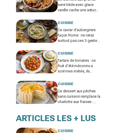
servi tiède avec glace
vanille cache une astuce
simple qui fait racler le
plat à vos invités
CUISINE
Ce caviar d’aubergines
façon Rome : ne ratez
surtout pas ces 3 gestes
qui bluffent vos invités
CUISINE
Tartare de tomates : ce
fruit d’été méconnu a
scié mes invités, ils
réclament tous
maintenant la recette
CUISINE
Ce dessert aux pêches
sans cuisson remplace la
charlotte aux fraises :
cette erreur avec les
biscuits le fait s'écrouler
ARTICLES LES + LUS
CUISINE