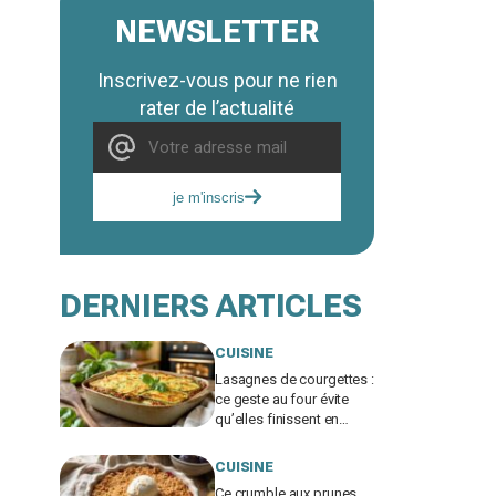
NEWSLETTER
Inscrivez-vous pour ne rien
rater de l’actualité
je m'inscris
DERNIERS ARTICLES
CUISINE
Lasagnes de courgettes :
ce geste au four évite
qu’elles finissent en
soupe, ma famille en
redemande
CUISINE
Ce crumble aux prunes