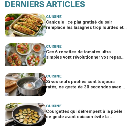
DERNIERS ARTICLES
CUISINE
Canicule : ce plat gratiné du soir
remplace les lasagnes trop lourdes et
passe même quand personne n'a faim
CUISINE
Ces 6 recettes de tomates ultra
simples vont révolutionner vos repas
d’été, ne passez pas à côté
CUISINE
Si vos œufs pochés sont toujours
ratés, ce geste de 30 secondes avec
un ustensile banal remplace le vortex
CUISINE
Courgettes qui détrempent à la poêle :
ce geste avant cuisson évite la
catastrophe et donne une croûte dorée