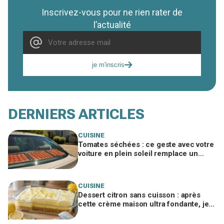
Inscrivez-vous pour ne rien rater de
l’actualité
je m'inscris
DERNIERS ARTICLES
CUISINE
Tomates séchées : ce geste avec votre
voiture en plein soleil remplace un
déshydrateur, sauf si vous faites cette
erreur
CUISINE
Dessert citron sans cuisson : après
cette crème maison ultra fondante, je
n’achète plus jamais de pudding en
sachet