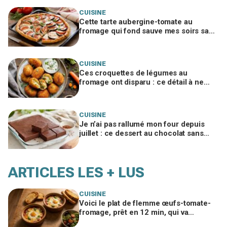
CUISINE
Cette tarte aubergine-tomate au
fromage qui fond sauve mes soirs sans
idée (si vous évitez ce geste qui la
ruine)
CUISINE
Ces croquettes de légumes au
fromage ont disparu : ce détail à ne
surtout pas zapper pour éviter celles
gorgées d’huile
CUISINE
Je n’ai pas rallumé mon four depuis
juillet : ce dessert au chocolat sans
cuisson a sauvé tous mes desserts
d’été
ARTICLES LES + LUS
CUISINE
Voici le plat de flemme œufs-tomate-
fromage, prêt en 12 min, qui va
remplacer vos pâtes au beurre