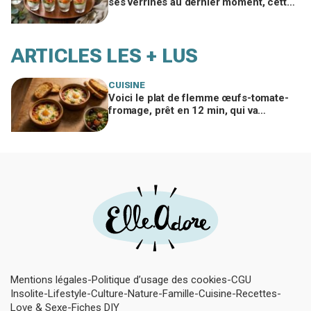
ses verrines au dernier moment, cette
méthode la veille change tout
ARTICLES LES + LUS
CUISINE
Voici le plat de flemme œufs-tomate-
fromage, prêt en 12 min, qui va
remplacer vos pâtes au beurre
Mentions légales
Politique d’usage des cookies
CGU
Insolite
Lifestyle
Culture
Nature
Famille
Cuisine
Recettes
Love & Sexe
Fiches DIY