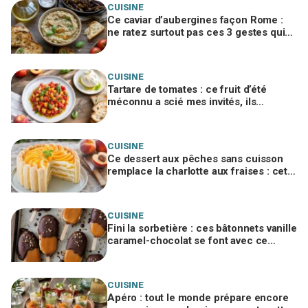
CUISINE
Ce caviar d’aubergines façon Rome :
ne ratez surtout pas ces 3 gestes qui
bluffent vos invités
CUISINE
Tartare de tomates : ce fruit d’été
méconnu a scié mes invités, ils
réclament tous maintenant la recette
CUISINE
Ce dessert aux pêches sans cuisson
remplace la charlotte aux fraises : cette
erreur avec les biscuits le fait
s'écrouler
CUISINE
Fini la sorbetière : ces bâtonnets vanille
caramel-chocolat se font avec ce
simple moule mais exigent ce geste
crucial
CUISINE
Apéro : tout le monde prépare encore