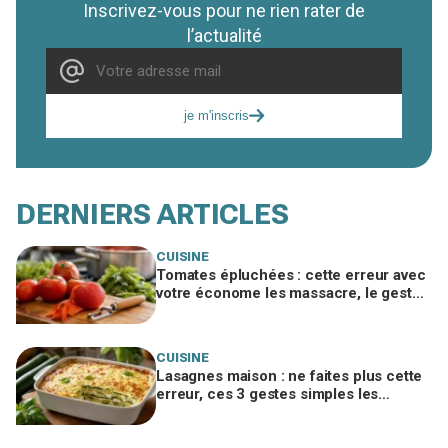
Inscrivez-vous pour ne rien rater de
l’actualité
je m'inscris
DERNIERS ARTICLES
CUISINE
Tomates épluchées : cette erreur avec
votre économe les massacre, le geste
du maraîcher à copier
CUISINE
Lasagnes maison : ne faites plus cette
erreur, ces 3 gestes simples les
rendent ultra légères en moins d'1 h