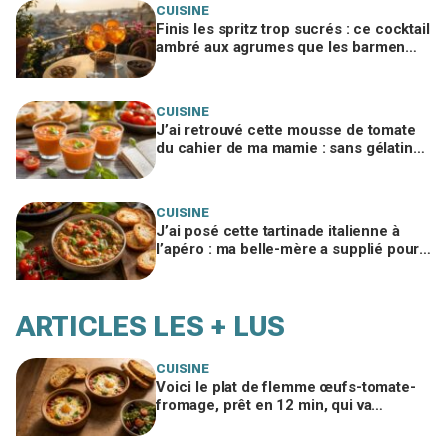
CUISINE
Finis les spritz trop sucrés : ce cocktail
ambré aux agrumes que les barmen
gardent pour eux change l'apéro d'été
CUISINE
J’ai retrouvé cette mousse de tomate
du cahier de ma mamie : sans gélatine,
5 minutes, elle a changé nos apéros
d’été
CUISINE
J’ai posé cette tartinade italienne à
l’apéro : ma belle-mère a supplié pour
la recette, voici le seul geste à éviter
ARTICLES LES + LUS
CUISINE
Voici le plat de flemme œufs-tomate-
fromage, prêt en 12 min, qui va
remplacer vos pâtes au beurre