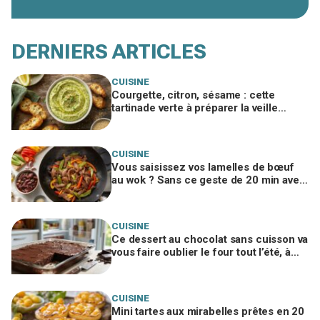
DERNIERS ARTICLES
CUISINE
Courgette, citron, sésame : cette
tartinade verte à préparer la veille
cartonne à l’apéro si vous évitez ce
geste
CUISINE
Vous saisissez vos lamelles de bœuf
au wok ? Sans ce geste de 20 min avec
un ingrédient banal, elles resteront
dures
CUISINE
Ce dessert au chocolat sans cuisson va
vous faire oublier le four tout l’été, à
condition de ne pas bâcler cette étape
CUISINE
Mini tartes aux mirabelles prêtes en 20