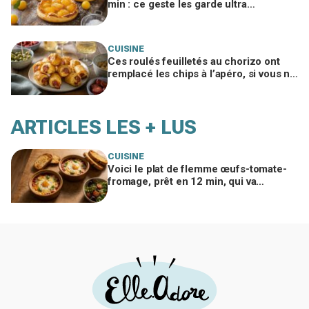
min : ce geste les garde ultra
croustillantes et tout le monde veut la
recette
CUISINE
Ces roulés feuilletés au chorizo ont
remplacé les chips à l’apéro, si vous ne
ratez pas ce geste clé
ARTICLES LES + LUS
CUISINE
Voici le plat de flemme œufs-tomate-
fromage, prêt en 12 min, qui va
remplacer vos pâtes au beurre