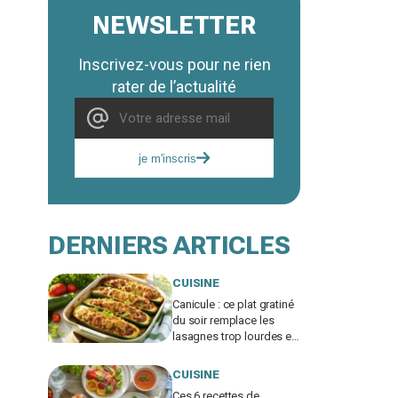
NEWSLETTER
Inscrivez-vous pour ne rien
rater de l’actualité
je m'inscris
DERNIERS ARTICLES
CUISINE
Canicule : ce plat gratiné
du soir remplace les
lasagnes trop lourdes et
passe même quand
personne n'a faim
CUISINE
Ces 6 recettes de