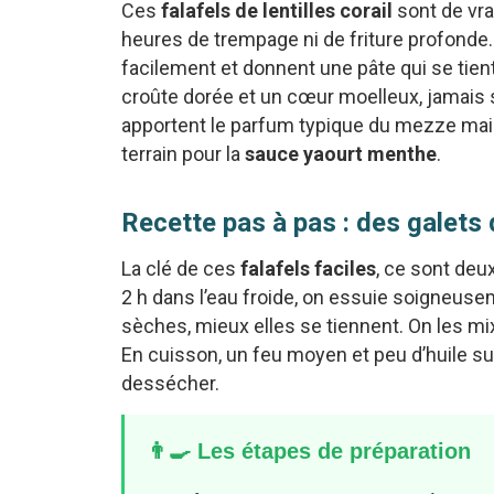
Ces
falafels de lentilles corail
sont de vra
heures de trempage ni de friture profonde. L
facilement et donnent une pâte qui se tient
croûte dorée et un cœur moelleux, jamais 
apportent le parfum typique du mezze mais
terrain pour la
sauce yaourt menthe
.
Recette pas à pas : des galets 
La clé de ces
falafels faciles
, ce sont deu
2 h dans l’eau froide, on essuie soigneusem
sèches, mieux elles se tiennent. On les mix
En cuisson, un feu moyen et peu d’huile suf
dessécher.
👨‍🍳 Les étapes de préparation