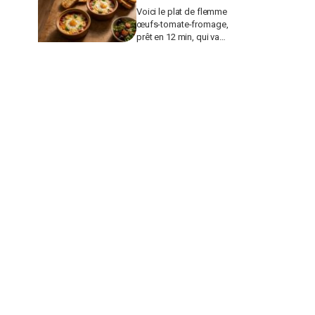
Voici le plat de flemme
œufs-tomate-fromage,
prêt en 12 min, qui va
remplacer vos pâtes au
beurre