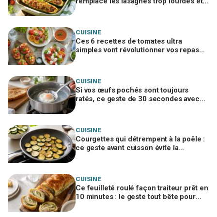
remplace les lasagnes trop lourdes et
passe même quand personne n'a faim
CUISINE
Ces 6 recettes de tomates ultra
simples vont révolutionner vos repas
d’été, ne passez pas à côté
CUISINE
Si vos œufs pochés sont toujours
ratés, ce geste de 30 secondes avec
un ustensile banal remplace le vortex
CUISINE
Courgettes qui détrempent à la poêle :
ce geste avant cuisson évite la
catastrophe et donne une croûte dorée
CUISINE
Ce feuilleté roulé façon traiteur prêt en
10 minutes : le geste tout bête pour
bluffer vos invités à l’apéro