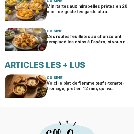
CUISINE
Mini tartes aux mirabelles prêtes en 20
min : ce geste les garde ultra
croustillantes et tout le monde veut la
recette
CUISINE
Ces roulés feuilletés au chorizo ont
remplacé les chips à l’apéro, si vous ne
ratez pas ce geste clé
ARTICLES LES + LUS
CUISINE
Voici le plat de flemme œufs-tomate-
fromage, prêt en 12 min, qui va
remplacer vos pâtes au beurre