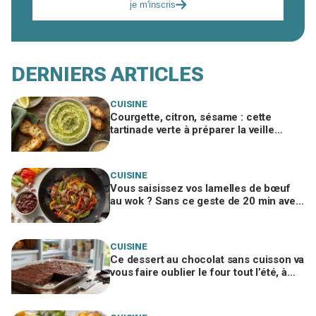
je m'inscris
DERNIERS ARTICLES
CUISINE
Courgette, citron, sésame : cette
tartinade verte à préparer la veille
cartonne à l’apéro si vous évitez ce
geste
CUISINE
Vous saisissez vos lamelles de bœuf
au wok ? Sans ce geste de 20 min avec
un ingrédient banal, elles resteront
dures
CUISINE
Ce dessert au chocolat sans cuisson va
vous faire oublier le four tout l’été, à
condition de ne pas bâcler cette étape