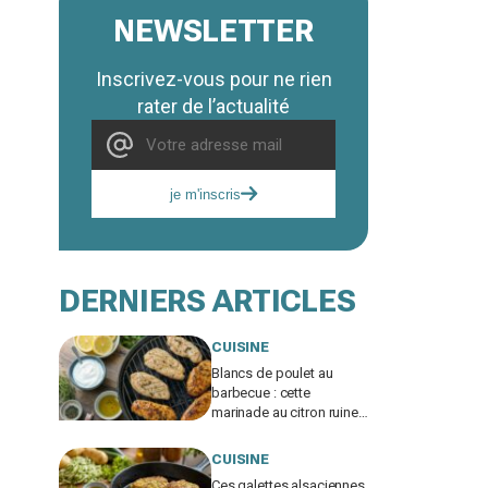
NEWSLETTER
Inscrivez-vous pour ne rien
rater de l’actualité
je m'inscris
DERNIERS ARTICLES
CUISINE
Blancs de poulet au
barbecue : cette
marinade au citron ruine
vos grillades sans que
vous compreniez
CUISINE
pourquoi
Ces galettes alsaciennes