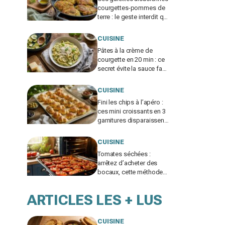
courgettes-pommes de
terre : le geste interdit qui
ruine tout le croustillant
CUISINE
Pâtes à la crème de
courgette en 20 min : ce
secret évite la sauce fade
et fait tout le monde se
resservir
CUISINE
Fini les chips à l’apéro :
ces mini croissants en 3
garnitures disparaissent
avant le premier verre
CUISINE
Tomates séchées :
arrêtez d’acheter des
bocaux, cette méthode
au four à moins de 3 €
change tout
ARTICLES LES + LUS
CUISINE