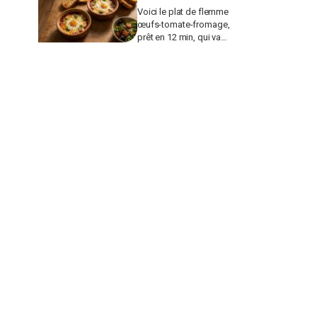
Voici le plat de flemme
œufs-tomate-fromage,
prêt en 12 min, qui va
remplacer vos pâtes au
beurre