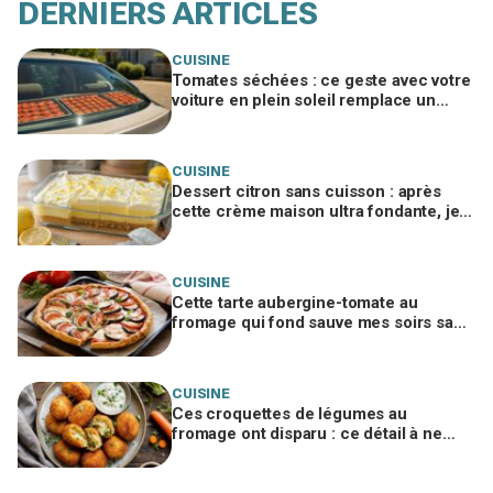
DERNIERS ARTICLES
CUISINE
Tomates séchées : ce geste avec votre
voiture en plein soleil remplace un
déshydrateur, sauf si vous faites cette
erreur
CUISINE
Dessert citron sans cuisson : après
cette crème maison ultra fondante, je
n’achète plus jamais de pudding en
sachet
CUISINE
Cette tarte aubergine-tomate au
fromage qui fond sauve mes soirs sans
idée (si vous évitez ce geste qui la
ruine)
CUISINE
Ces croquettes de légumes au
fromage ont disparu : ce détail à ne
surtout pas zapper pour éviter celles
gorgées d’huile