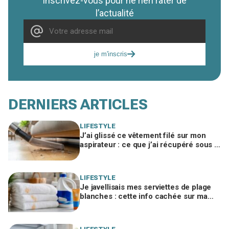
Inscrivez-vous pour ne rien rater de
l’actualité
je m'inscris
DERNIERS ARTICLES
LIFESTYLE
J’ai glissé ce vêtement filé sur mon
aspirateur : ce que j’ai récupéré sous le
canapé m’a fait rougir de honte
LIFESTYLE
Je javellisais mes serviettes de plage
blanches : cette info cachée sur ma
crème solaire explique les taches
rouille