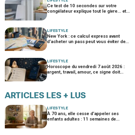
LIFESTYLE
Ce test de 10 secondes sur votre
congélateur explique tout le givre… et
ces 30 % d'électricité en trop
LIFESTYLE
New York : ce calcul express avant
d’acheter un pass peut vous éviter de
gaspiller jusqu’à 100 € en visites
LIFESTYLE
Horoscope du vendredi 7 août 2026 :
argent, travail, amour, ce signe doit
freiner ses dépenses aujourd’hui
ARTICLES LES + LUS
LIFESTYLE
À 70 ans, elle cesse d’appeler ses
enfants adultes : 11 semaines de
silence et une leçon brutale sur les
familles modernes