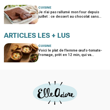
gorgées d’huile
CUISINE
Je n’ai pas rallumé mon four depuis
juillet : ce dessert au chocolat sans
cuisson a sauvé tous mes desserts
d’été
ARTICLES LES + LUS
CUISINE
Voici le plat de flemme œufs-tomate-
fromage, prêt en 12 min, qui va
remplacer vos pâtes au beurre