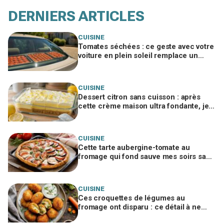
DERNIERS ARTICLES
CUISINE
Tomates séchées : ce geste avec votre
voiture en plein soleil remplace un
déshydrateur, sauf si vous faites cette
erreur
CUISINE
Dessert citron sans cuisson : après
cette crème maison ultra fondante, je
n’achète plus jamais de pudding en
sachet
CUISINE
Cette tarte aubergine-tomate au
fromage qui fond sauve mes soirs sans
idée (si vous évitez ce geste qui la
ruine)
CUISINE
Ces croquettes de légumes au
fromage ont disparu : ce détail à ne
surtout pas zapper pour éviter celles