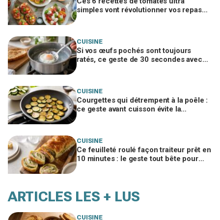
Ces 6 recettes de tomates ultra
simples vont révolutionner vos repas
d’été, ne passez pas à côté
CUISINE
Si vos œufs pochés sont toujours
ratés, ce geste de 30 secondes avec
un ustensile banal remplace le vortex
CUISINE
Courgettes qui détrempent à la poêle :
ce geste avant cuisson évite la
catastrophe et donne une croûte dorée
CUISINE
Ce feuilleté roulé façon traiteur prêt en
10 minutes : le geste tout bête pour
bluffer vos invités à l’apéro
ARTICLES LES + LUS
CUISINE