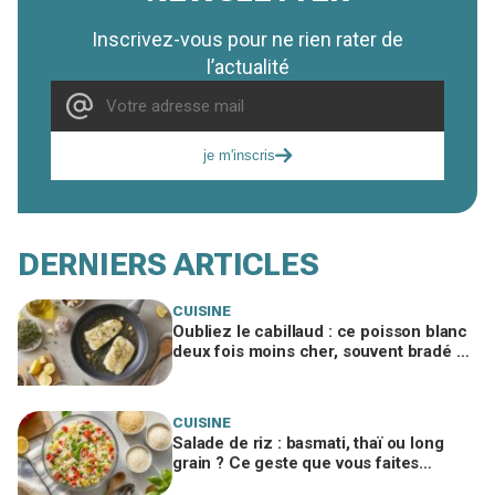
Inscrivez-vous pour ne rien rater de
l’actualité
je m'inscris
DERNIERS ARTICLES
CUISINE
Oubliez le cabillaud : ce poisson blanc
deux fois moins cher, souvent bradé en
promo, régale autant
CUISINE
Salade de riz : basmati, thaï ou long
grain ? Ce geste que vous faites
encore ruine tout, un chef me l’a