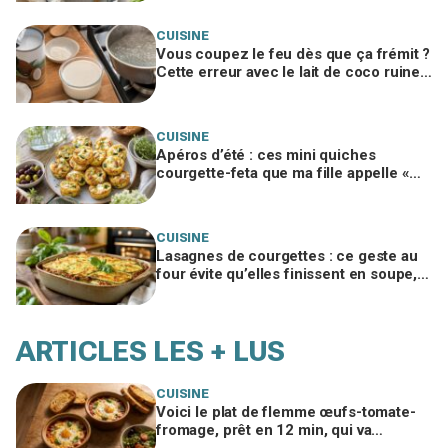
interdit
CUISINE
Vous coupez le feu dès que ça frémit ?
Cette erreur avec le lait de coco ruine
votre panna cotta végétale
CUISINE
Apéros d’été : ces mini quiches
courgette-feta que ma fille appelle «
nuages à la feta », si vous évitez ce
geste
CUISINE
Lasagnes de courgettes : ce geste au
four évite qu’elles finissent en soupe,
ma famille en redemande
ARTICLES LES + LUS
CUISINE
Voici le plat de flemme œufs-tomate-
fromage, prêt en 12 min, qui va
remplacer vos pâtes au beurre