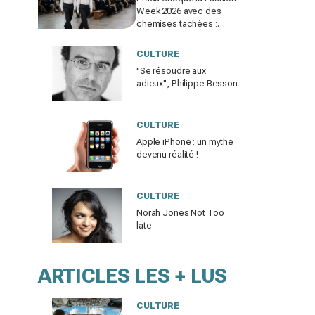
Week 2026 avec des
chemises tachées :
erreur impardonnable ou
manifeste assumé ?
CULTURE
"Se résoudre aux
adieux", Philippe Besson
CULTURE
Apple iPhone : un mythe
devenu réalité !
CULTURE
Norah Jones Not Too
late
ARTICLES LES + LUS
CULTURE