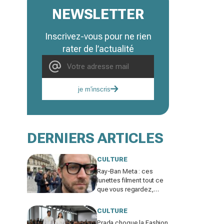
NEWSLETTER
Inscrivez-vous pour ne rien
rater de l’actualité
je m'inscris
DERNIERS ARTICLES
CULTURE
Ray-Ban Meta : ces
lunettes filment tout ce
que vous regardez,
jusqu’où ira cette
atteinte à la vie privée ?
CULTURE
Prada choque la Fashion