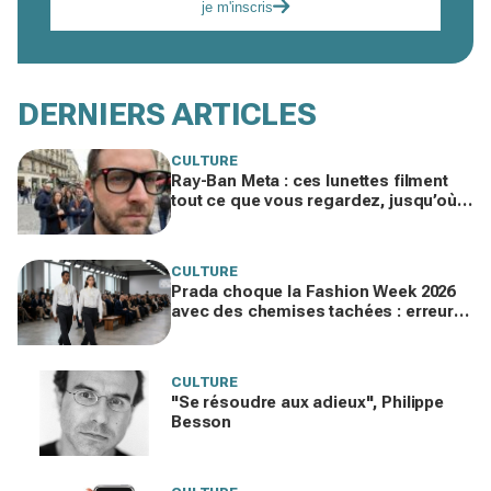
je m'inscris
DERNIERS ARTICLES
CULTURE
Ray-Ban Meta : ces lunettes filment
tout ce que vous regardez, jusqu’où
ira cette atteinte à la vie privée ?
CULTURE
Prada choque la Fashion Week 2026
avec des chemises tachées : erreur
impardonnable ou manifeste assumé
?
CULTURE
"Se résoudre aux adieux", Philippe
Besson