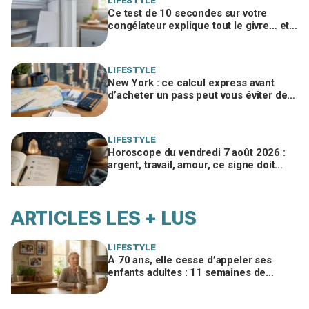
LIFESTYLE
Ce test de 10 secondes sur votre
congélateur explique tout le givre… et
ces 30 % d'électricité en trop
LIFESTYLE
New York : ce calcul express avant
d’acheter un pass peut vous éviter de
gaspiller jusqu’à 100 € en visites
LIFESTYLE
Horoscope du vendredi 7 août 2026 :
argent, travail, amour, ce signe doit
freiner ses dépenses aujourd’hui
ARTICLES LES + LUS
LIFESTYLE
À 70 ans, elle cesse d’appeler ses
enfants adultes : 11 semaines de
silence et une leçon brutale sur les
familles modernes