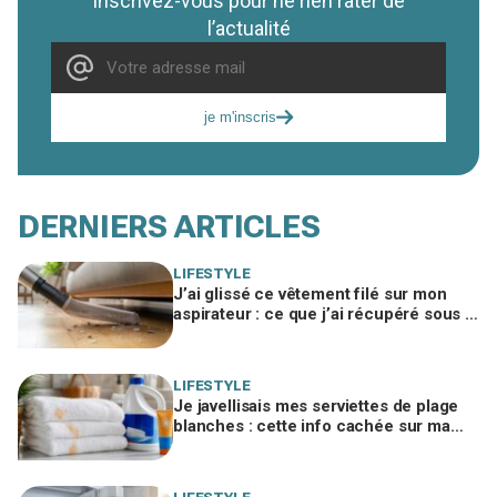
Inscrivez-vous pour ne rien rater de
l’actualité
je m'inscris
DERNIERS ARTICLES
LIFESTYLE
J’ai glissé ce vêtement filé sur mon
aspirateur : ce que j’ai récupéré sous le
canapé m’a fait rougir de honte
LIFESTYLE
Je javellisais mes serviettes de plage
blanches : cette info cachée sur ma
crème solaire explique les taches
rouille