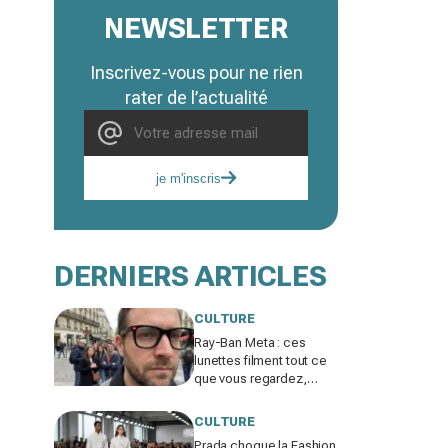
NEWSLETTER
Inscrivez-vous pour ne rien
rater de l’actualité
je m'inscris
DERNIERS ARTICLES
CULTURE
Ray-Ban Meta : ces
lunettes filment tout ce
que vous regardez,
jusqu’où ira cette
atteinte à la vie privée ?
CULTURE
Prada choque la Fashion