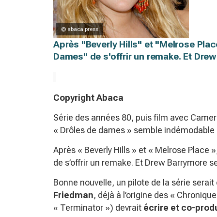
© abaca press
Après "Beverly Hills" et "Melrose Place
Dames" de s'offrir un remake. Et Drew 
Copyright Abaca
Série des années 80, puis film avec Camero
« Drôles de dames » semble indémodable 
Après « Beverly Hills » et « Melrose Place »
de s’offrir un remake. Et Drew Barrymore ser
Bonne nouvelle, un pilote de la série sera
Friedman
, déjà à l’origine des « Chroniq
« Terminator ») devrait
écrire et co-prod