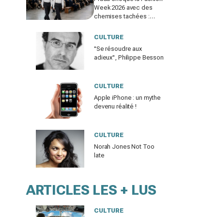
Week 2026 avec des
chemises tachées :
erreur impardonnable ou
manifeste assumé ?
CULTURE
"Se résoudre aux
adieux", Philippe Besson
CULTURE
Apple iPhone : un mythe
devenu réalité !
CULTURE
Norah Jones Not Too
late
ARTICLES LES + LUS
CULTURE