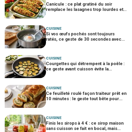
Canicule : ce plat gratiné du soir
remplace les lasagnes trop lourdes et
passe même quand personne n'a faim
CUISINE
Si vos œufs pochés sont toujours
ratés, ce geste de 30 secondes avec
un ustensile banal remplace le vortex
CUISINE
Courgettes qui détrempent à la poêle :
ce geste avant cuisson évite la
catastrophe et donne une croûte dorée
CUISINE
Ce feuilleté roulé façon traiteur prêt en
10 minutes : le geste tout bête pour
bluffer vos invités à l’apéro
CUISINE
Finis les sirops à 4 € : ce sirop maison
sans cuisson se fait en bocal, mais