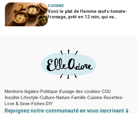
CUISINE
Voici le plat de flemme œufs-tomate-
fromage, prêt en 12 min, qui va
remplacer vos pâtes au beurre
Mentions légales
Politique d’usage des cookies
CGU
Insolite
Lifestyle
Culture
Nature
Famille
Cuisine
Recettes
Love & Sexe
Fiches DIY
Rejoignez notre communauté en vous inscrivant à
notre Newsletter !
Pour ne rien louper des dernières actus Mariefrance et rester à
la page des dernières tendances jeunes.