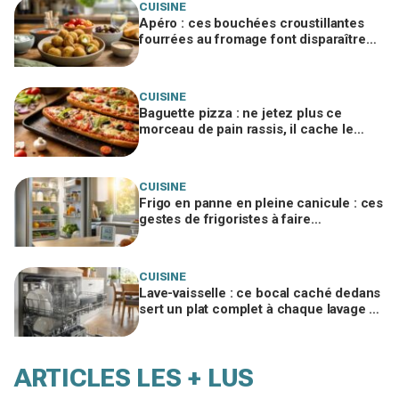
CUISINE
Apéro : ces bouchées croustillantes
fourrées au fromage font disparaître
les chips, à tester vite
CUISINE
Baguette pizza : ne jetez plus ce
morceau de pain rassis, il cache le
secret d'une base ultra croustillante
CUISINE
Frigo en panne en pleine canicule : ces
gestes de frigoristes à faire
absolument dans les 4 h (et celui à
bannir)
CUISINE
Lave-vaisselle : ce bocal caché dedans
sert un plat complet à chaque lavage si
vous évitez cette erreur
ARTICLES LES + LUS