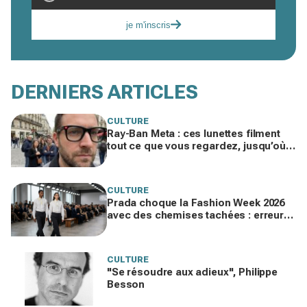
je m'inscris
DERNIERS ARTICLES
CULTURE
Ray-Ban Meta : ces lunettes filment
tout ce que vous regardez, jusqu’où
ira cette atteinte à la vie privée ?
CULTURE
Prada choque la Fashion Week 2026
avec des chemises tachées : erreur
impardonnable ou manifeste assumé
?
CULTURE
"Se résoudre aux adieux", Philippe
Besson