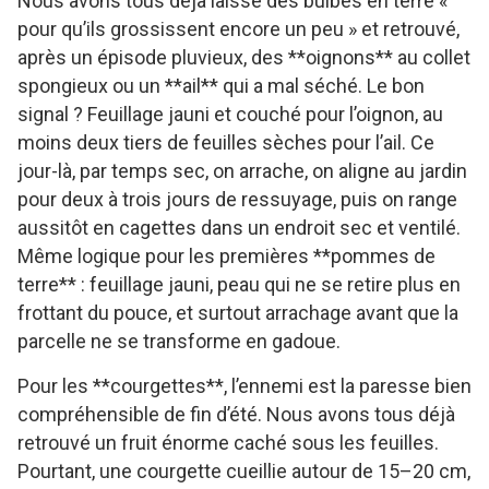
Nous avons tous déjà laissé des bulbes en terre «
pour qu’ils grossissent encore un peu » et retrouvé,
après un épisode pluvieux, des **oignons** au collet
spongieux ou un **ail** qui a mal séché. Le bon
signal ? Feuillage jauni et couché pour l’oignon, au
moins deux tiers de feuilles sèches pour l’ail. Ce
jour-là, par temps sec, on arrache, on aligne au jardin
pour deux à trois jours de ressuyage, puis on range
aussitôt en cagettes dans un endroit sec et ventilé.
Même logique pour les premières **pommes de
terre** : feuillage jauni, peau qui ne se retire plus en
frottant du pouce, et surtout arrachage avant que la
parcelle ne se transforme en gadoue.
Pour les **courgettes**, l’ennemi est la paresse bien
compréhensible de fin d’été. Nous avons tous déjà
retrouvé un fruit énorme caché sous les feuilles.
Pourtant, une courgette cueillie autour de 15–20 cm,