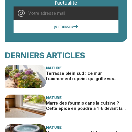
l’actualité
je m'inscris
DERNIERS ARTICLES
NATURE
Terrasse plein sud : ce mur
fraîchement repeint qui grille vos
hortensias et se cache derrière ces
taches sèches
NATURE
Marre des fourmis dans la cuisine ?
Cette épice en poudre à 1 € devant la
porte les arrête avant l’invasion
NATURE