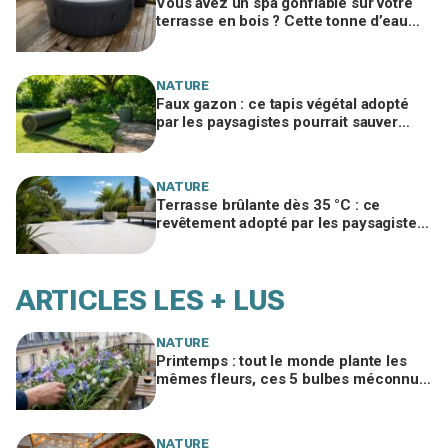
Vous avez un spa gonflable sur votre
terrasse en bois ? Cette tonne d’eau
pourrait la ruiner en un été
NATURE
Faux gazon : ce tapis végétal adopté
par les paysagistes pourrait sauver
votre jardin en 2026
NATURE
Terrasse brûlante dès 35 °C : ce
revêtement adopté par les paysagistes
reste frais pieds nus tout l’été
ARTICLES LES + LUS
NATURE
Printemps : tout le monde plante les
mêmes fleurs, ces 5 bulbes méconnus
à planter in extremis vont changer votre
jardin
NATURE