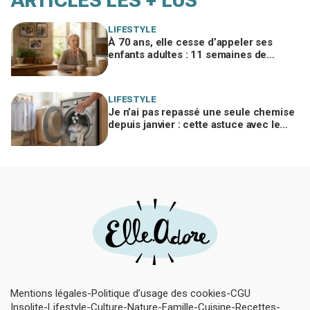
ARTICLES LES + LUS
LIFESTYLE
À 70 ans, elle cesse d’appeler ses
enfants adultes : 11 semaines de
silence et une leçon brutale sur les
familles modernes
LIFESTYLE
Je n’ai pas repassé une seule chemise
depuis janvier : cette astuce avec le
sèche-linge tient en 15 minutes
Mentions légales
Politique d’usage des cookies
CGU
Insolite
Lifestyle
Culture
Nature
Famille
Cuisine
Recettes