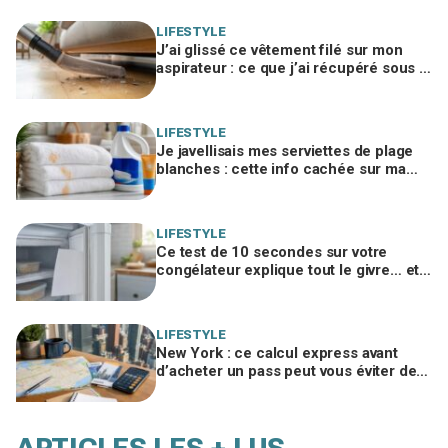
LIFESTYLE
J’ai glissé ce vêtement filé sur mon
aspirateur : ce que j’ai récupéré sous le
canapé m’a fait rougir de honte
LIFESTYLE
Je javellisais mes serviettes de plage
blanches : cette info cachée sur ma
crème solaire explique les taches
rouille
LIFESTYLE
Ce test de 10 secondes sur votre
congélateur explique tout le givre… et
ces 30 % d'électricité en trop
LIFESTYLE
New York : ce calcul express avant
d’acheter un pass peut vous éviter de
gaspiller jusqu’à 100 € en visites