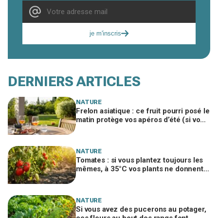
je m'inscris
DERNIERS ARTICLES
NATURE
Frelon asiatique : ce fruit pourri posé le
matin protège vos apéros d’été (si vous
le placez ici)
NATURE
Tomates : si vous plantez toujours les
mêmes, à 35°C vos plants ne donnent
plus rien, sauf ces 3 variétés
NATURE
Si vous avez des pucerons au potager,
ces fleurs au bout des rangs font