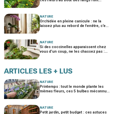
arrêter les produits à tous les jardiniers
NATURE
Orchidée en pleine canicule : ne la
laissez plus au rebord de fenêtre, c’est
cet endroit précis qui la sauve à 35 °C
NATURE
Si des coccinelles apparaissent chez
vous d’un coup, ne les chassez pas :
ce signal caché sur vos plantes et vos
murs
ARTICLES LES + LUS
NATURE
Printemps : tout le monde plante les
mêmes fleurs, ces 5 bulbes méconnus
à planter in extremis vont changer votre
jardin
NATURE
Petit jardin, petit budget : ces astuces