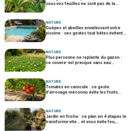
sous vos feuilles ne sont pas de la
poussière et peuvent tuer les plants
NATURE
Guêpes et abeilles envahissent votre
piscine : ces gestes tout bêtes évitent
piqûres et insecticides tout l’été
NATURE
Plus personne ne replante du gazon :
ce couvre-sol presque sans eau
supporte la canicule et envahit les
jardins
NATURE
Tomates en canicule : ce geste
d'arrosage méconnu évite les fruits
fades tout en consommant deux fois
moins d'eau
NATURE
Jardin en friche : ce plan en 4 étapes le
transforme vite… et vous évite feu,
amende et voisins furieux