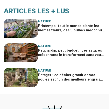
ARTICLES LES + LUS
NATURE
Printemps : tout le monde plante les
mêmes fleurs, ces 5 bulbes méconnus
à planter in extremis vont changer votre
jardin
NATURE
Petit jardin, petit budget : ces astuces
méconnues le transforment sans vous
ruiner, à condition d’éviter cette erreur
NATURE
Potager : ce déchet gratuit de vos
poules est l’un des meilleurs engrais
naturels, mais mal utilisé il brûle vos
plantes