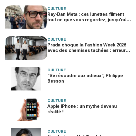
CULTURE
Ray-Ban Meta : ces lunettes filment
tout ce que vous regardez, jusqu’où
ira cette atteinte à la vie privée ?
CULTURE
Prada choque la Fashion Week 2026
avec des chemises tachées : erreur
impardonnable ou manifeste assumé
?
CULTURE
"Se résoudre aux adieux", Philippe
Besson
CULTURE
Apple iPhone : un mythe devenu
réalité !
CULTURE