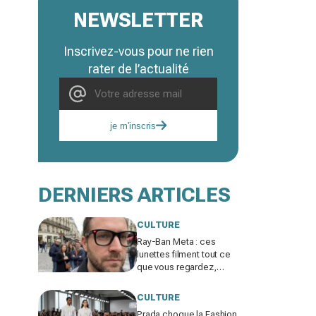
NEWSLETTER
Inscrivez-vous pour ne rien
rater de l’actualité
je m'inscris
DERNIERS ARTICLES
CULTURE
Ray-Ban Meta : ces
lunettes filment tout ce
que vous regardez,
jusqu’où ira cette
atteinte à la vie privée ?
CULTURE
Prada choque la Fashion