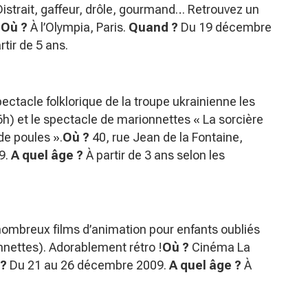
Distrait, gaffeur, drôle, gourmand… Retrouvez un
.
Où ?
À l’Olympia, Paris.
Quand ?
Du 19 décembre
rtir de 5 ans.
spectacle folklorique de la troupe ukrainienne les
6h) et le spectacle de marionnettes « La sorcière
de poules ».
Où ?
40, rue Jean de la Fontaine,
9.
A quel âge ?
À partir de 3 ans selon les
ombreux films d’animation pour enfants oubliés
nnettes). Adorablement rétro !
Où ?
Cinéma La
?
Du 21 au 26 décembre 2009.
A quel âge ?
À