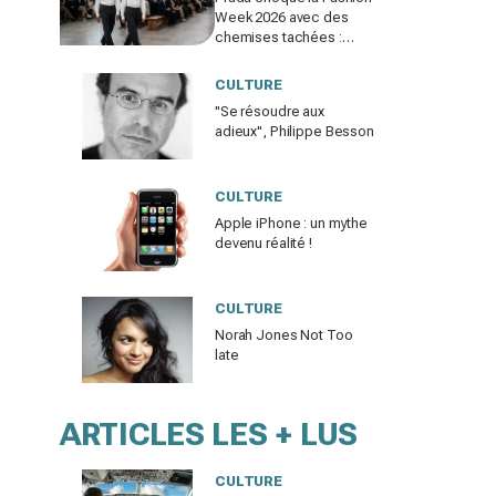
Week 2026 avec des
chemises tachées :
erreur impardonnable ou
manifeste assumé ?
CULTURE
"Se résoudre aux
adieux", Philippe Besson
CULTURE
Apple iPhone : un mythe
devenu réalité !
CULTURE
Norah Jones Not Too
late
ARTICLES LES + LUS
CULTURE