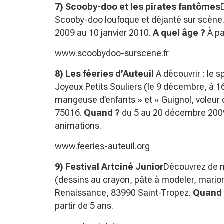
7) Scooby-doo et les pirates fantômes
Scooby-doo loufoque et déjanté sur scène
2009 au 10 janvier 2010.
A quel âge ?
À pa
www.scoobydoo-surscene.fr
8) Les féeries d’Auteuil
A découvrir : le 
Joyeux Petits Souliers (le 9 décembre, à 1
mangeuse d’enfants » et « Guignol, voleur 
75016.
Quand ?
du 5 au 20 décembre 200
animations.
www.feeries-auteuil.org
9) Festival Artciné Junior
Découvrez de n
(dessins au crayon, pâte à modeler, mario
Renaissance, 83990 Saint-Tropez.
Quand 
partir de 5 ans.