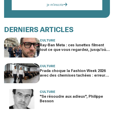
je m'inscris
DERNIERS ARTICLES
CULTURE
Ray-Ban Meta : ces lunettes filment
tout ce que vous regardez, jusqu’où
ira cette atteinte à la vie privée ?
CULTURE
Prada choque la Fashion Week 2026
avec des chemises tachées : erreur
impardonnable ou manifeste assumé
?
CULTURE
"Se résoudre aux adieux", Philippe
Besson